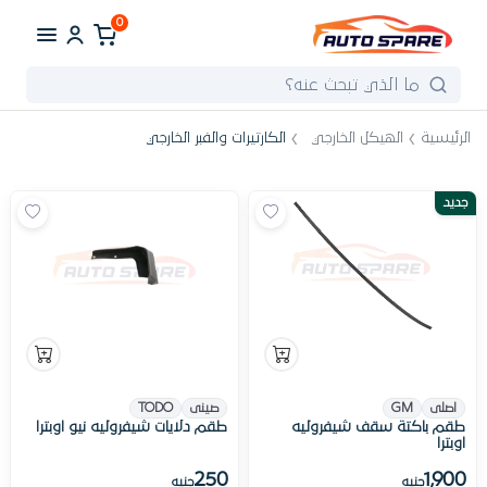
0
الرئيسية
الهيكل الخارجي
الكارتيرات والفبر الخارجي
جديد
اصلى
GM
صينى
TODO
طقم باكتة سقف شيفروليه
طقم دلايات شيفروليه نيو اوبترا
اوبترا
250
1,900
جنيه
جنيه