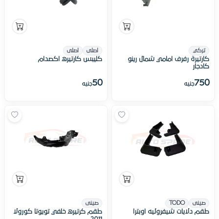
تركي
اصلى
اصلى
كارتيرة رفرف امامي شمال رينو
كليبس كارتيره اكصدام
كادجار
50
750
جنيه
جنيه
صينى
TODO
صينى
طقم دلايات شيفروليه اوبترا
طقم كرتيره خلفي تویوتا كورولا