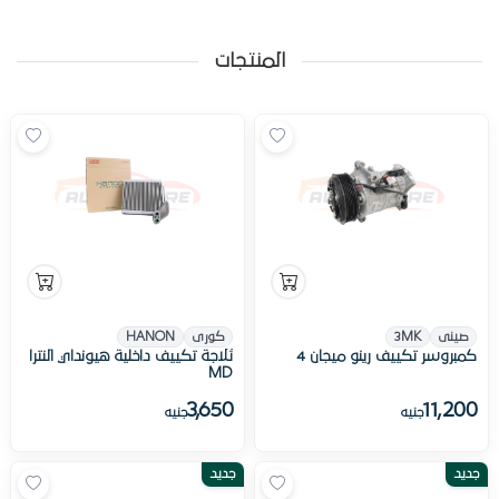
المنتجات
صينى
3MK
كورى
HANON
كمبروسر تكييف رينو ميجان 4
ثلاجة تكييف داخلية هيونداي النترا
MD
3,650
11,200
جنيه
جنيه
جديد
جديد