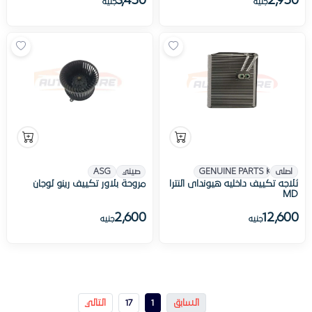
3,450
2,950
جنيه
جنيه
اصلى
GENUINE PARTS KIA
صيني
ASG
ثلاجه تكييف داخليه هيونداى النترا
مروحة بلاور تكييف رينو لوجان
MD
2,600
12,600
جنيه
جنيه
السابق
1
17
التالي