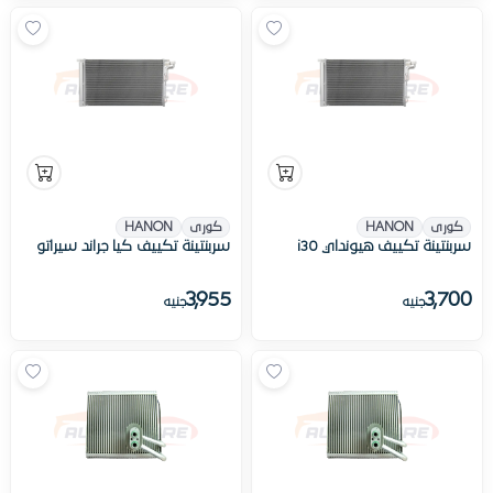
كورى
HANON
كورى
HANON
سربنتينة تكييف هيونداي i30
سربنتينة تكييف كيا جراند سيراتو
3,955
3,700
جنيه
جنيه