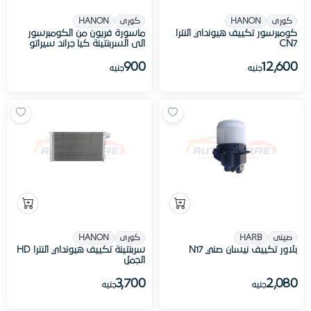
كورى
HANON
كورى
HANON
كومبرسور تكييف هيونداي النترا
ماسورة فريون من الكومبرسور
CN7
الى السربنتينة كيا جراند سيراتو
900
12,600
جنيه
جنيه
صينى
HARB
كورى
HANON
بلاور تكييف نيسان صني N17
سربنتينة تكييف هيونداي النترا HD
الجمل
3,700
2,080
جنيه
جنيه