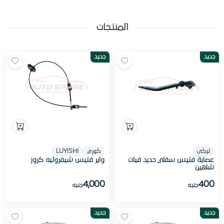
المنتجات
جديد
جديد
تركى
كوري
LUYISHI
عصاية فتيس سفلي حديد فيات
واير فتيس شيفروليه كروز
شاهين
4,000
400
جنيه
جنيه
جديد
جديد