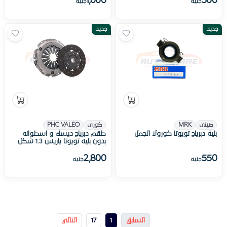
1,000
500
جنيه
جنيه
جديد
جديد
صينى
MRK
كورى
PHC VALEO
بلية دبرياج تويوتا كورولا الجمل
طقم دبرياج ديسك و اسطوانه
بدون بليه تويوتا ياريس 1.3 شكل
قديم
2,800
550
جنيه
جنيه
السابق
1
17
التالي