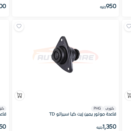
00
950
جنيه
كورى
PHG
كو
قاعدة موتور يمين زيت كيا سيراتو TD
قاعدة
350
1,350
جنيه