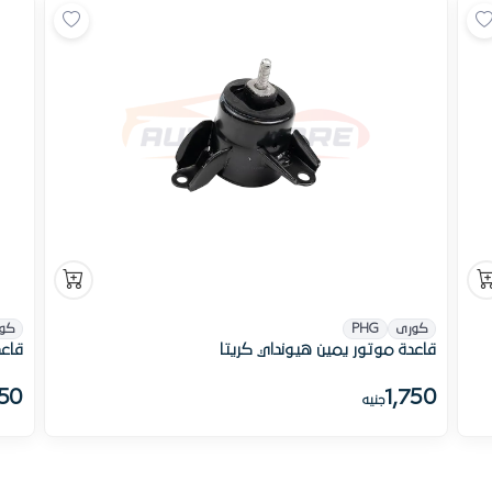
كورى
PHG
كو
قاعدة موتور يمين هيونداي كريتا
قاعد
350
1,750
جنيه