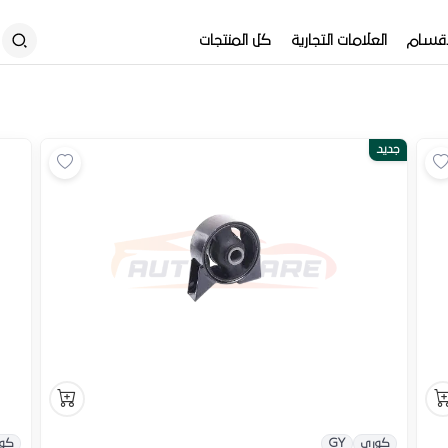
أقسام
العلامات التجارية
كل المنتجات
جديد
كورى
GY
كو