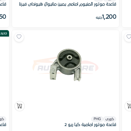
قاعدة موتور المنيوم امامي يمين مانيوال هيونداى فيرنا
قاعدة مو
50
1,200
جنيه
جديد
كورى
PHG
كو
قاعدة موتور امامية كيا ريو 2
قاعدة 