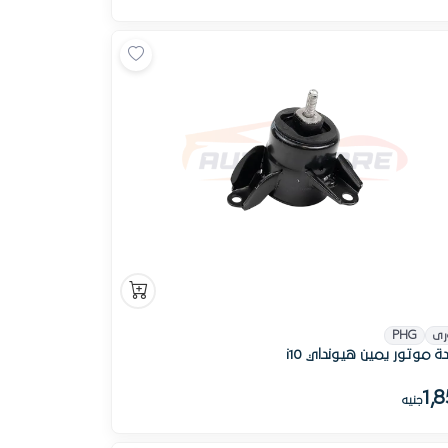
رى
PHG
ة موتور يمين هيونداي i10
1,
جنيه