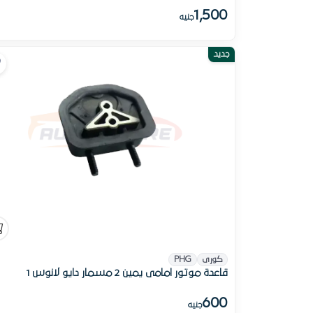
1,500
جنيه
جديد
كورى
PHG
قاعدة موتور امامى يمين 2 مسمار دايو لانوس 1
600
جنيه