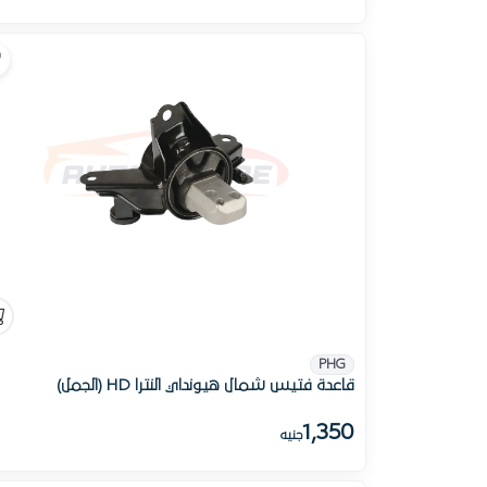
PHG
قاعدة فتيس شمال هيونداي النترا HD (الجمل)
1,350
جنيه