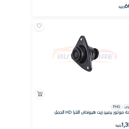
6
جنيه
رى
PHG
 موتور يمين زيت هيونداى النترا HD الجمل
1,
جنيه