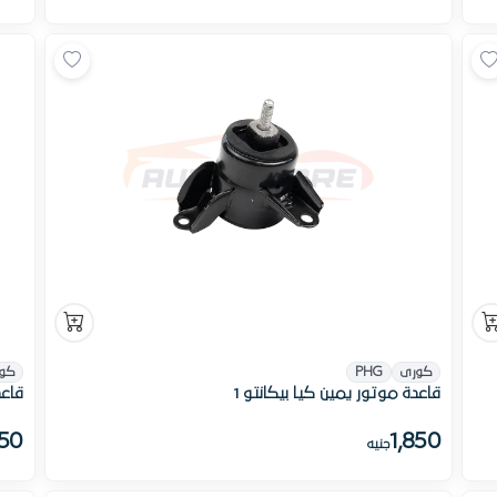
كورى
PHG
كو
قاعدة موتور يمين كيا بيكانتو 1
قاعد
850
1,850
جنيه