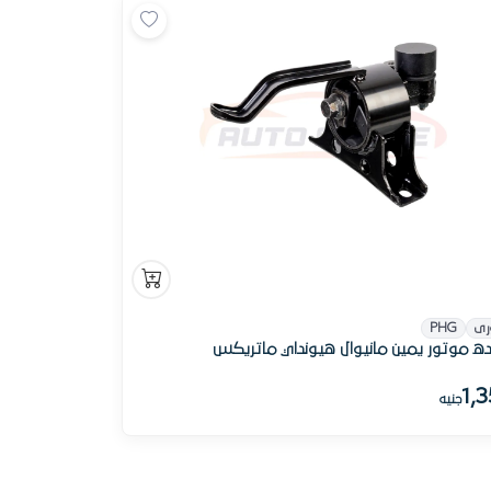
رى
PHG
ه موتور يمين مانيوال هيونداي ماتريكس
1,
جنيه