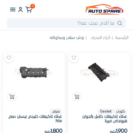
0
الرئيسية
أجزاء المحرك
وش سلندر ومكوناته
كورى
Gasket
صيني
غطاء تاكيهات كامل بالجوان
غطاء تاكيهات خليجي نيسان صني
هيونداى فيرنا
N16
1,800
1,900
جنيه
جنيه