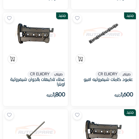
جديد
جديد
صيني
CR ELKORY
صينى
CR ELKORY
عامود كامات شيفروليه افيو
غطاء تاكيهات بالجوان شيفرولية
اوبترا
1,800
1,600
جنيه
جنيه
جديد