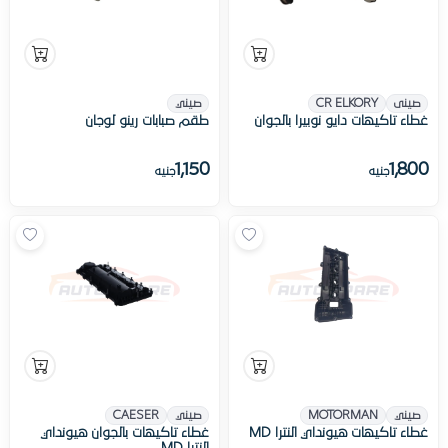
صينى
CR ELKORY
صيني
غطاء تاكيهات دايو نوبيرا بالجوان
طقم صبابات رينو لوجان
1,150
1,800
جنيه
جنيه
صيني
MOTORMAN
صيني
CAESER
غطاء تاكيهات هيونداي النترا MD
غطاء تاكيهات بالجوان هيونداي