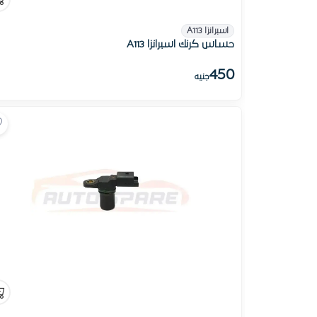
اسبرانزا A113
حساس كرنك اسبرانزا A113
450
جنيه