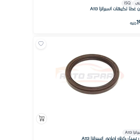
نى
ISQ
 غطا تكيهات اسبرانزا A113
1
جنيه
انزا A113
 سيل كرنك امامي اسبرانزا A113