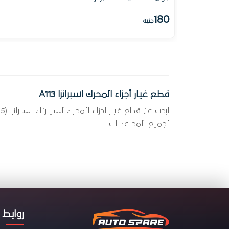
180
جنيه
قطع غيار أجزاء المحرك اسبرانزا A113
لجميع المحافظات.
روابط 