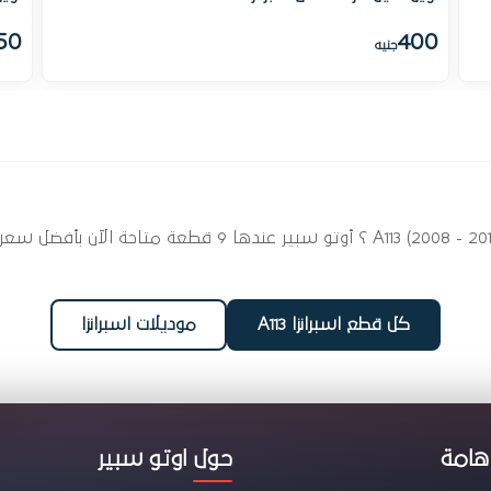
50
400
جنيه
ابحث عن قطع غيار أجزاء المحرك لسيارتك اسبرانزا 2008 - 2015
كل قطع اسبرانزا A113
موديلات اسبرانزا
هامة
حول اوتو سبير