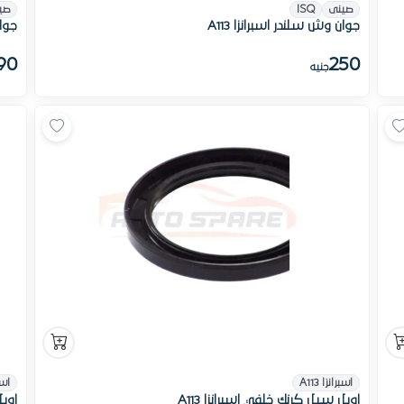
صينى
ISQ
صي
جوان وش سلندر اسبرانزا A113
جوان
90
250
جنيه
اسبرانزا A113
اسبر
اويل سيل كرنك خلفي اسبرانزا A113
اويل