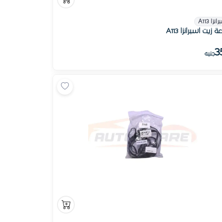
انزا A113
 زيت اسبرانزا A113
3
جنيه