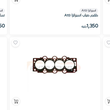
اسبرانزا A113
اسبر
طقم صباب اسبرانزا A113
ساعة
50
1,350
جنيه