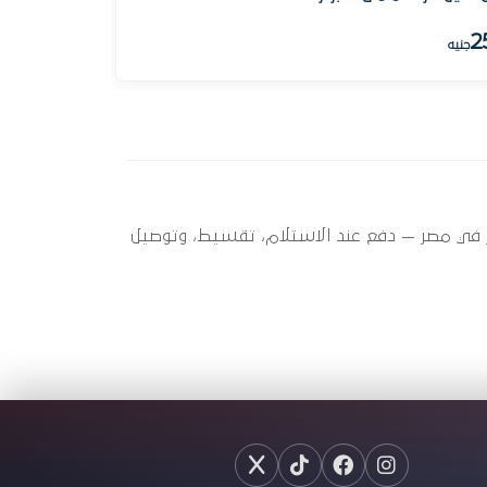
2
جنيه
A113 () ؟ أوتو سبير عندها 9 قطعة متاحة الآن بأفضل سعر في مصر — دفع عند الاستلام، تقسيط، وتوصيل