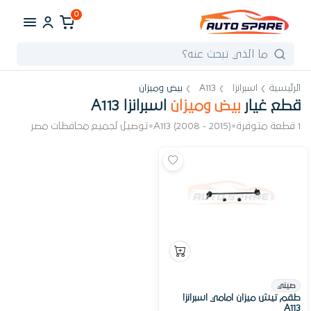
0
الرئيسية
اسبرانزا
A113
بيض وميزان
قطع غيار
بيض وميزان
اسبرانزا A113
1 قطعة متوفرة
•
A113 (2008 - 2015)
•
توصيل لجميع محافظات مصر
صيني
طقم تيش ميزان امامي اسبرانزا
A113