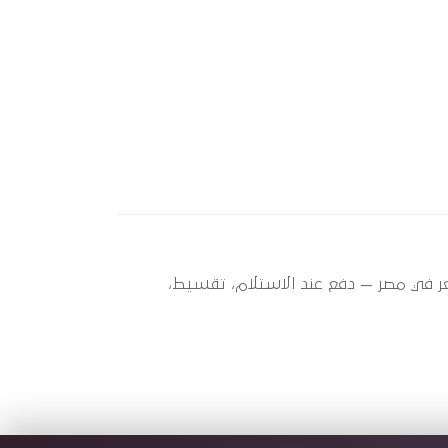
A113 ) ؟ أوتو سبير عندها 2 قطعة متاحة الآن بأفضل سعر في مصر — دفع عند الاستلام، تقسيط،