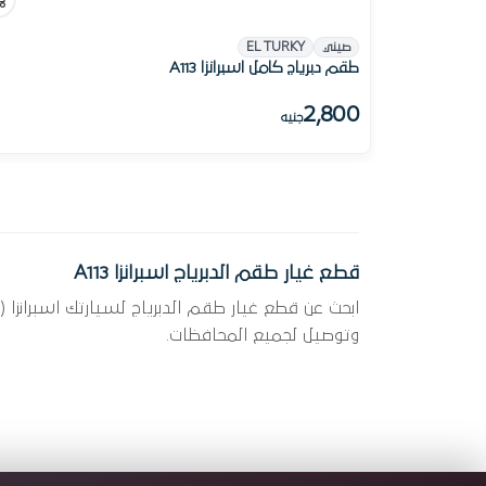
صيني
EL TURKY
طقم دبرياج كامل اسبرانزا A113
2,800
جنيه
قطع غيار طقم الدبرياج اسبرانزا A113
وتوصيل لجميع المحافظات.