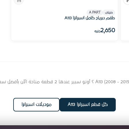
نفذت الكمية
صينى
A PART
طقم دبرياج كامل اسبرانزا A113
2,650
جنيه
ابحث عن قطع غيار طقم الدبرياج لسيارتك اسبرانزا (2008 - 2015
كل قطع اسبرانزا A113
موديلات اسبرانزا