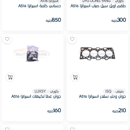
كورى
DYG DONG YANG
اسبرانزا A516
طقم اويل سيل صباب اسبرانزا A516
حساس كامة اسبرانزا A516
850
300
جنيه
جنيه
صينى
ISQ
كورى
LUXSY
جوان وش سلندر اسبرانزا A516
جوان غطا تكيهات اسبرانزا A516
160
210
جنيه
جنيه