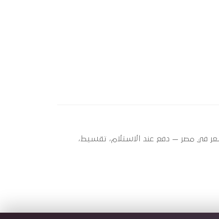
A516 (20) ؟ أوتو سبير عندها 2 قطعة متاحة الآن بأفضل سعر في مصر — دفع عند الاستلام، تقسيط،