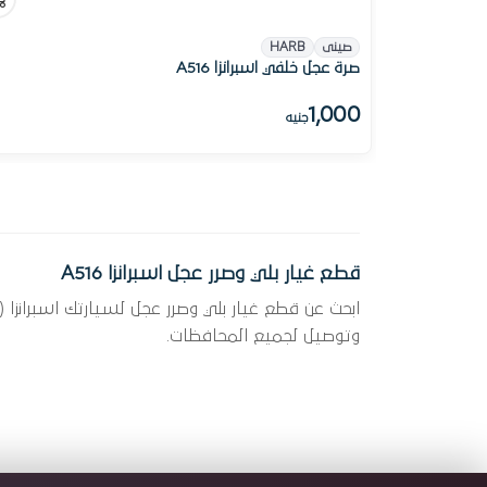
صينى
HARB
صرة عجل خلفي اسبرانزا A516
1,000
جنيه
قطع غيار بلي وصرر عجل اسبرانزا A516
وتوصيل لجميع المحافظات.