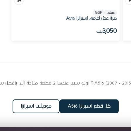
صينى
GSP
صرة عجل امامي اسبرانزا A516
3,050
جنيه
ابحث عن قطع غيار بلي وصرر عجل لسيارتك اسبرانزا 07 - 2015
كل قطع اسبرانزا A516
موديلات اسبرانزا