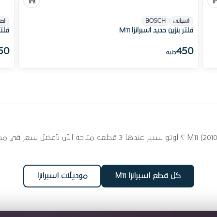
اسبانى
BOSCH
اص
فلتر بنزين حديد اسبرانزا M11
فلتر 
50
450
جنيه
ابحث عن قطع غيار الفلاتر لسيارتك اسبرانزا M11 (2010 - 2015) ؟ أوتو
كل قطع اسبرانزا M11
موديلات اسبرانزا