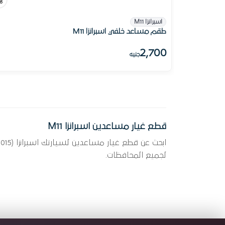
اسبرانزا M11
طقم مساعد خلفي اسبرانزا M11
2,700
جنيه
قطع غيار مساعدين اسبرانزا M11
لجميع المحافظات.