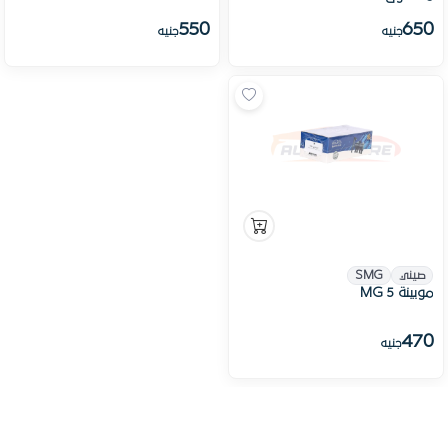
550
650
جنيه
جنيه
صيني
SMG
موبينة MG 5
470
جنيه