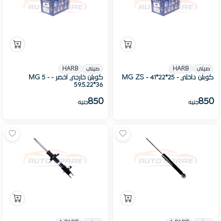
صينى
HARB
صينى
HARB
كوبلن داخلي - MG ZS - 41*22*25
كوبلن خارجي اخضر - MG 5 -
59.5.22*36
850
850
جنيه
جنيه