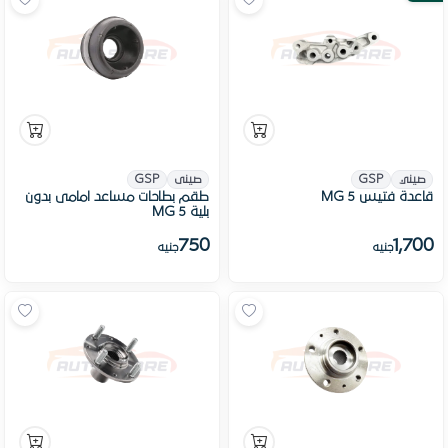
صيني
GSP
صينى
GSP
قاعدة فتيس MG 5
طقم بطاحات مساعد امامى بدون
بلية MG 5
750
1,700
جنيه
جنيه