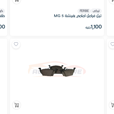
تركى
FERBE
كو
تيل فرامل امامي بفيشة MG 5
طقم 
00
1,100
جنيه