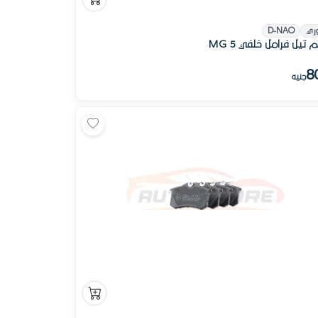
ري
D-NAO
تيل فرامل خلفي MG 5
8
جنيه