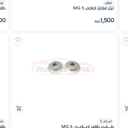
اصلى
تر
تيل فرامل امامى MG 5
طقم 
00
1,500
جنيه
ام جي 5
ام 
طــــقـم طنابير امـــامـــى MG 5
طقم 