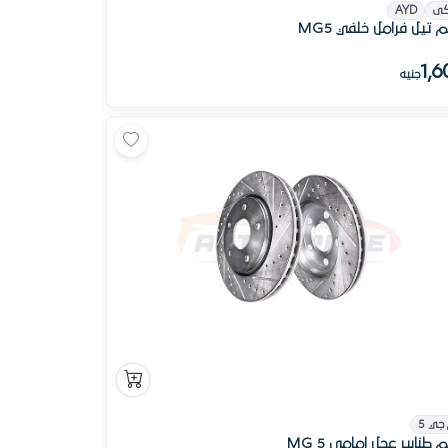
كى
AYD
تيل فرامل خلفي MG5
1,6
جنيه
جي 5
طنابير عجل امامى 5 MG