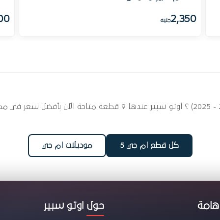
00
2,350
جنيه
ابحث عن قطع غيار الفرامل لسيارتك ام جي 5 (2012 - 2025) ؟ أوتو سب
كل قطع ام جي 5
موديلات ام جي
هامة
حول اوتو سبير