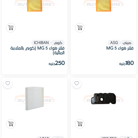
صينى
ASG
كوبي
ICHIBAN
فلتر هواء MG 5
فلتر هواء MG 5 (كوبي بالعلامة
المائية)
250
180
جنيه
جنيه