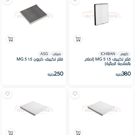
كوبي
ICHIBAN
صينى
ASG
فلتر تكييف MG 5 1.5 (اصلي
فلتر تكييف كربون MG 5 1.5
بالعلامة المائية)
250
380
جنيه
جنيه