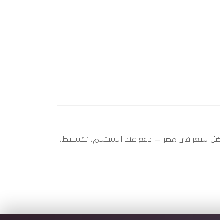
ام جي 5 (2012 - 2025) ؟ أوتو سبير عندها 1 قطعة متاحة الآن بأفضل سعر في مصر — دفع عند الاستلام، تقسيط،