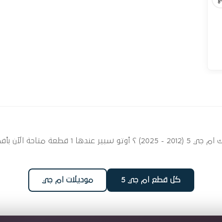
ابحث عن قطع غيار حساسات وبلوف المحرك لسيارتك 
كل قطع ام جي 5
موديلات ام جي