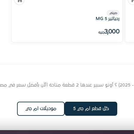
صيني
ردياتير MG 5
3,000
جنيه
ابحث عن قطع غيار ردياتير لسيارتك ام جي 5 (2012 - 2025) ؟ أوتو سبير
كل قطع ام جي 5
موديلات ام جي