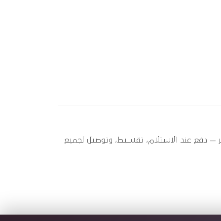
 عندها 2 قطعة متاحة الآن بأفضل سعر في مصر — دفع عند الاستلام، تقسيط، وتوصيل لجميع