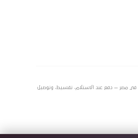
20) ؟ أوتو سبير عندها 1 قطعة متاحة الآن بأفضل سعر في مصر — دفع عند الاستلام، تقسيط، وتوصيل