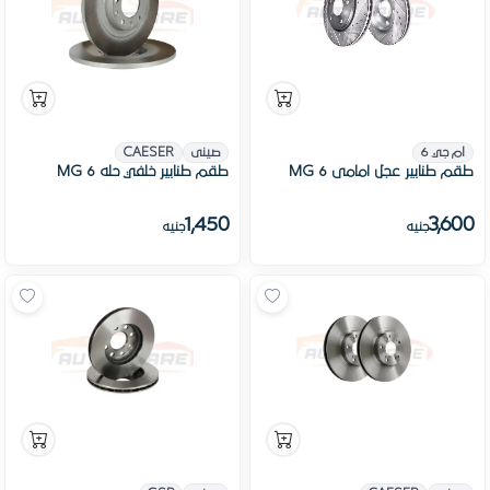
ام جي 6
صينى
CAESER
طقم طنابير عجل امامى 6 MG
طقم طنابير خلفي حله MG 6
1,450
3,600
جنيه
جنيه