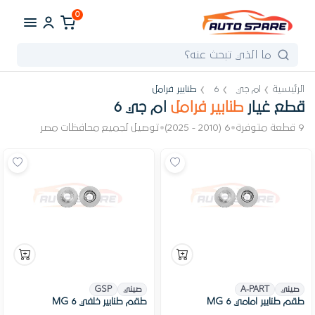
0
الرئيسية
ام جي
6
طنابير فرامل
قطع غيار
طنابير فرامل
ام جي 6
9 قطعة متوفرة
•
6 (2010 - 2025)
•
توصيل لجميع محافظات مصر
صيني
A-PART
صيني
GSP
طقم طنابير امامي MG 6
طقم طنابير خلفي MG 6