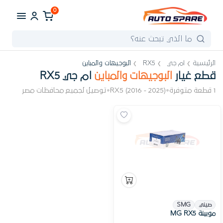
0
الرئيسية
ام جي
RX5
البوجيهات والمباين
قطع غيار
البوجيهات والمباين
ام جي RX5
1 قطعة متوفرة
•
RX5 (2016 - 2025)
•
توصيل لجميع محافظات مصر
صيني
SMG
موبينة MG RX5