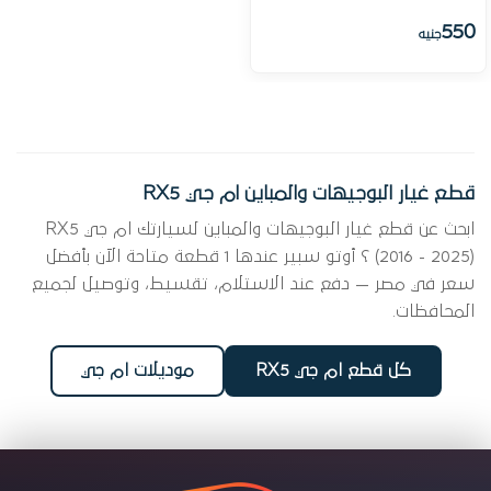
550
جنيه
قطع غيار البوجيهات والمباين ام جي RX5
ابحث عن قطع غيار البوجيهات والمباين لسيارتك ام جي RX5
(2016 - 2025) ؟ أوتو سبير عندها 1 قطعة متاحة الآن بأفضل
سعر في مصر — دفع عند الاستلام، تقسيط، وتوصيل لجميع
المحافظات.
كل قطع ام جي RX5
موديلات ام جي