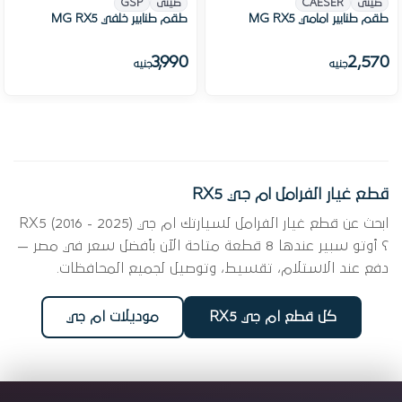
صينى
CAESER
صينى
GSP
طقم طنابير امامي MG RX5
طقم طنابير خلفي MG RX5
3,990
2,570
جنيه
جنيه
قطع غيار الفرامل ام جي RX5
ابحث عن قطع غيار الفرامل لسيارتك ام جي RX5 (2016 - 2025)
؟ أوتو سبير عندها 8 قطعة متاحة الآن بأفضل سعر في مصر —
دفع عند الاستلام، تقسيط، وتوصيل لجميع المحافظات.
كل قطع ام جي RX5
موديلات ام جي