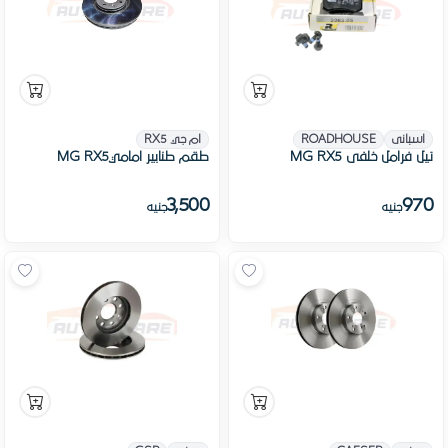
اسبانى
ROADHOUSE
ام جي RX5
تيل فرامل خلفى MG RX5
طقم طنابير اماميMG RX5
3,500
970
جنيه
جنيه