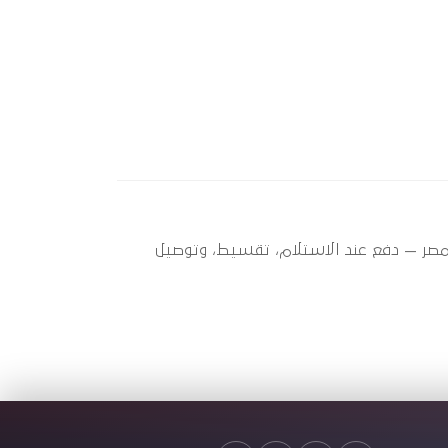
سبير عندها 5 قطعة متاحة الآن بأفضل سعر في مصر — دفع عند الاستلام، تقسيط، وتوصيل