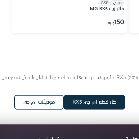
نفذت الكمية
صينى
GSP
فلتر زيت MG RX5
150
جنيه
ابحث عن قطع غيار الفلاتر لسيارتك ام جي RX5 (2016 - 2025) ؟ أوتو 
كل قطع ام جي RX5
موديلات ام جي