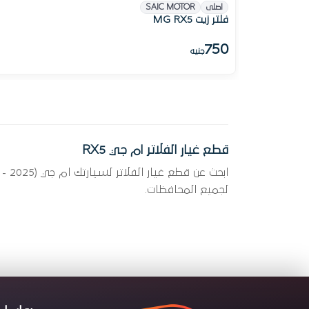
نفذت الكمية
اصلى
SAIC MOTOR
فلتر زيت MG RX5
750
جنيه
قطع غيار الفلاتر ام جي RX5
لجميع المحافظات.