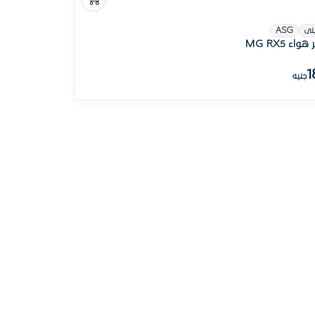
نى
ASG
هواء MG RX5
1
جنيه