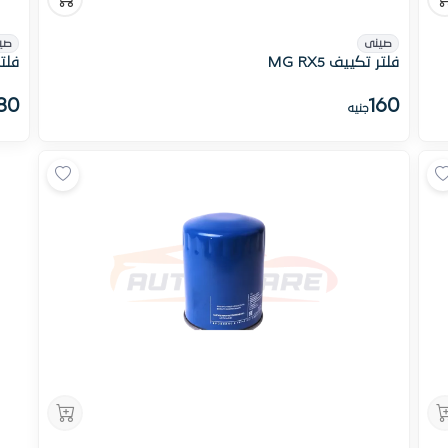
صينى
صي
فلتر تكييف MG RX5
فلتر 
80
160
جنيه