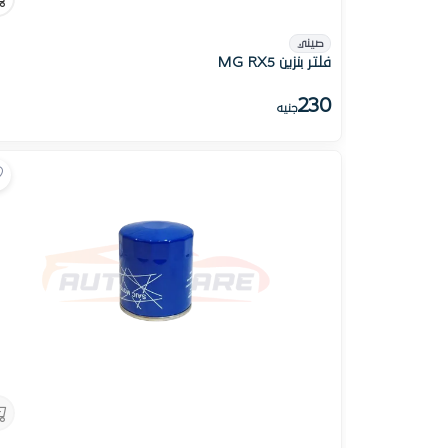
صيني
فلتر بنزين MG RX5
230
جنيه