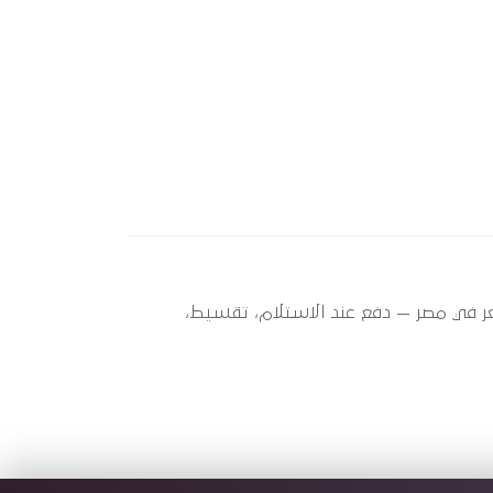
R) ؟ أوتو سبير عندها 1 قطعة متاحة الآن بأفضل سعر في مصر — دفع عند الاستلام، تقسيط،