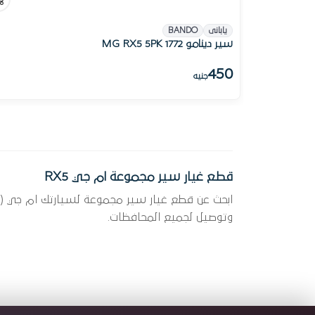
يابانى
BANDO
سير دينامو MG RX5 5PK 1772
450
جنيه
قطع غيار سير مجموعة ام جي RX5
وتوصيل لجميع المحافظات.