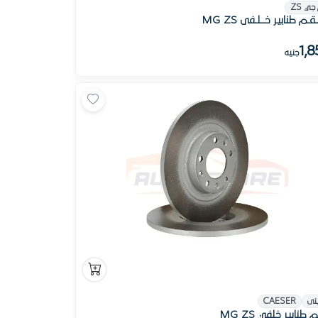
جي ZS
قـم طنابير خــلـفى MG ZS
1,
جنيه
نى
CAESER
طنابير خلفي MG ZS