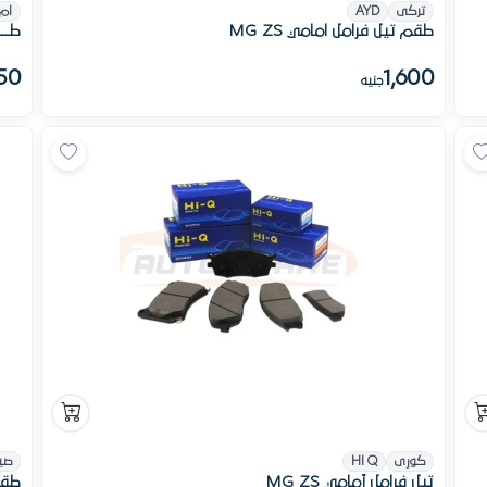
تركى
AYD
ام 
طقم تيل فرامل امامي MG ZS
طــــ
850
1,600
جنيه
كورى
HI Q
صي
تيل فرامل أمامي MG ZS
طقم 