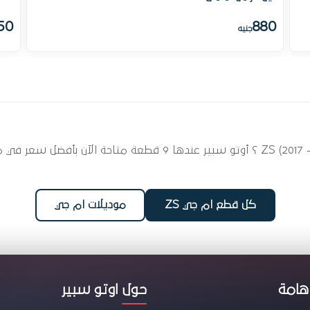
50
880
جنيه
ابحث عن قطع غيار الفرامل لسيارتك ام جي ZS (2017 - 2025) ؟ أوتو س
كل قطع ام جي ZS
موديلات ام جي
هامة
حول اوتو سبير