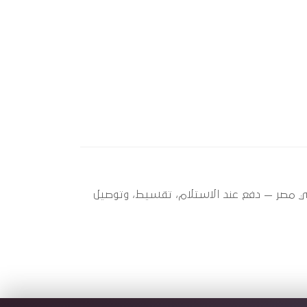
 ؟ أوتو سبير عندها 1 قطعة متاحة الآن بأفضل سعر في مصر — دفع عند الاستلام، تقسيط، وتوصيل