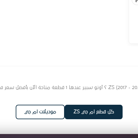
ابحث عن قطع غيار بلاور ومراوح لسيارتك ام جي ZS (2017 - 2025)
كل قطع ام جي ZS
موديلات ام جي