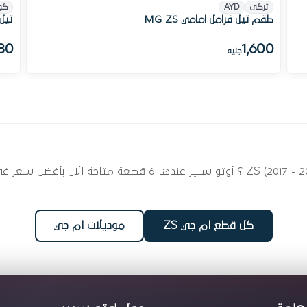
تركى
AYD
كو
طقم تيل فرامل امامي MG ZS
تيل 
80
1,600
جنيه
ابحث عن قطع غيار تيل فرامل لسيارتك ام جي ZS (2017 - 2025) ؟ 
كل قطع ام جي ZS
موديلات ام جي