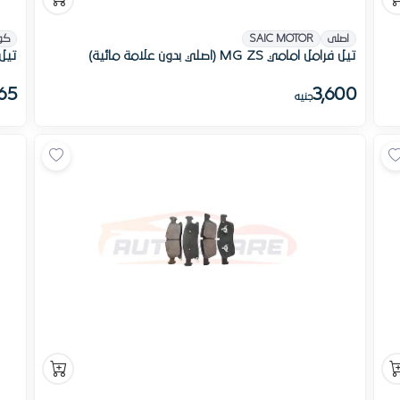
اصلى
SAIC MOTOR
كو
تيل فرامل امامي MG ZS (اصلي بدون علامة مائية)
تيل 
65
3,600
جنيه