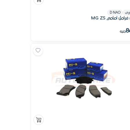
رى
D NAO
فرامل امامي MG ZS
8
جنيه