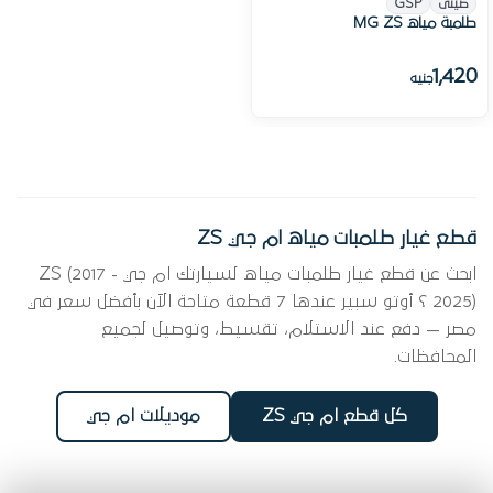
صينى
GSP
طلمبة مياه MG ZS
1,420
جنيه
قطع غيار طلمبات مياه ام جي ZS
ابحث عن قطع غيار طلمبات مياه لسيارتك ام جي ZS (2017 -
2025) ؟ أوتو سبير عندها 7 قطعة متاحة الآن بأفضل سعر في
مصر — دفع عند الاستلام، تقسيط، وتوصيل لجميع
المحافظات.
كل قطع ام جي ZS
موديلات ام جي