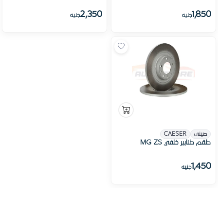
2,350
1,850
جنيه
جنيه
صينى
CAESER
طقم طنابير خلفي MG ZS
1,450
جنيه