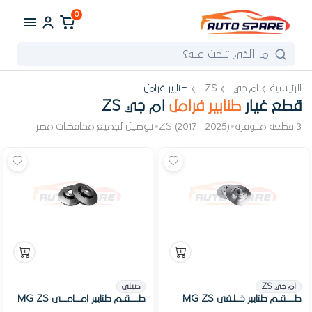
0
الرئيسية
ام جي
ZS
طنابير فرامل
قطع غيار
طنابير فرامل
ام جي ZS
3 قطعة متوفرة
•
ZS (2017 - 2025)
•
توصيل لجميع محافظات مصر
ام جي ZS
صينى
طــــقـم طنابير خــلـفى MG ZS
طــــقـم طنابير امـــامـــى MG ZS