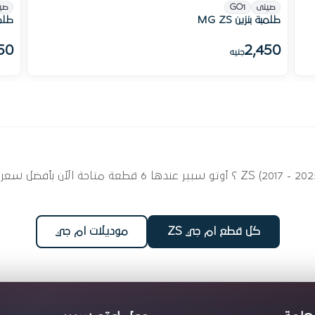
صينى
GO1
صي
طلمبة بنزين MG ZS
طلمبة
50
2,450
جنيه
ابحث عن قطع غيار نظام الوقود لسيارتك ام جي  (2017 - 2025
كل قطع ام جي ZS
موديلات ام جي