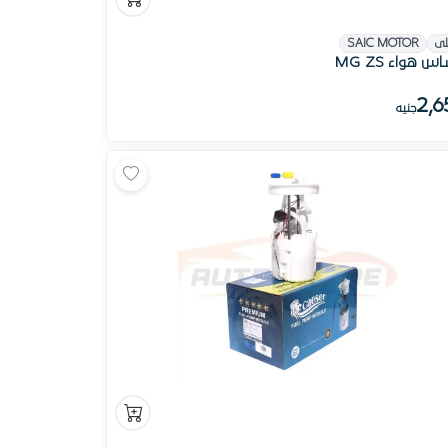
لى
SAIC MOTOR
 هواء MG ZS
2,6
جنيه