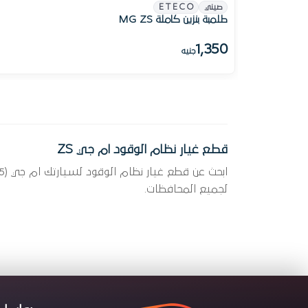
صيني
E T E C O
طلمبة بنزين كاملة MG ZS
1,350
جنيه
قطع غيار نظام الوقود ام جي ZS
لجميع المحافظات.