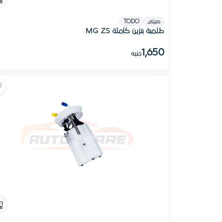
صيني
TODO
طلمبة بنزين كاملة MG ZS
1,650
جنيه