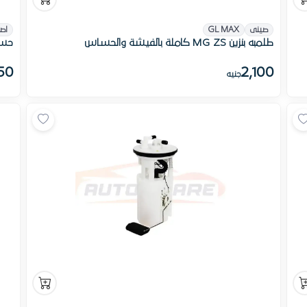
صينى
GL MAX
اص
طلمبه بنزين MG ZS كاملة بالفيشة والحساس
حساس
50
2,100
جنيه