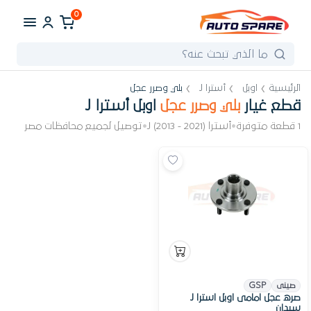
0
الرئيسية
اوبل
أسترا J
بلي وصرر عجل
قطع غيار
بلي وصرر عجل
اوبل أسترا J
1 قطعة متوفرة
•
أسترا J (2013 - 2021)
•
توصيل لجميع محافظات مصر
صينى
GSP
صره عجل امامى اوبل استرا J
سيدان