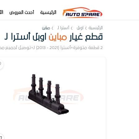
الرئيسية
أحدث العروض
ال
الرئيسية
اوبل
أسترا J
مباين
قطع غيار
مباين
اوبل أسترا J
2 قطعة متوفرة
•
أسترا J (2013 - 2021)
•
توصيل لجميع مح