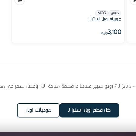
صيني
MCG
موبينه اوبل استرا J
3,100
جنيه
ابحث عن قطع غيار مباين لسيارتك اوبل أسترا J (2013 - 2021) ؟ أوتو س
كل قطع اوبل أسترا J
موديلات اوبل