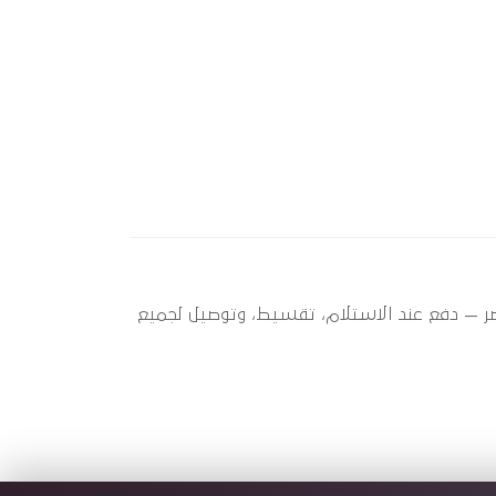
بير عندها 2 قطعة متاحة الآن بأفضل سعر في مصر — دفع عند الاستلام، تقسيط، وتوصيل لجميع