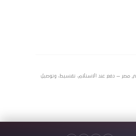
 ؟ أوتو سبير عندها 4 قطعة متاحة الآن بأفضل سعر في مصر — دفع عند الاستلام، تقسيط، وتوصيل