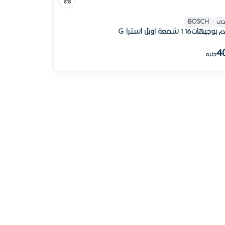
دى
BOSCH
هات16 1 شمعة اوبل استرا G
4
جنيه