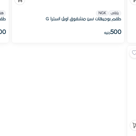
يابانى
NGK
هن
طقم بوجيهات سن مشقوق اوبل استرا G
طقم بوجي
00
500
جنيه