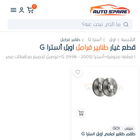
0
الرئيسية
اوبل
أسترا G
طنابير فرامل
قطع غيار
طنابير فرامل
اوبل أسترا G
1 قطعة متوفرة
•
أسترا G (1998 - 2005)
•
توصيل لجميع محافظات مصر
صينى
GO1
طقم طنابير امامي اوبل استرا G