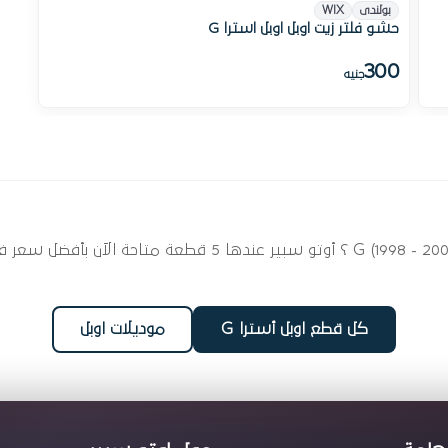
بولندى
WIX
حشو فلتر زيت اوبل اوبل استرا G
300
جنيه
ابحث عن قطع غيار فلاتر زيت لسيارتك اوبل أسترا G (1998 - 2005
كل قطع اوبل أسترا G
موديلات اوبل