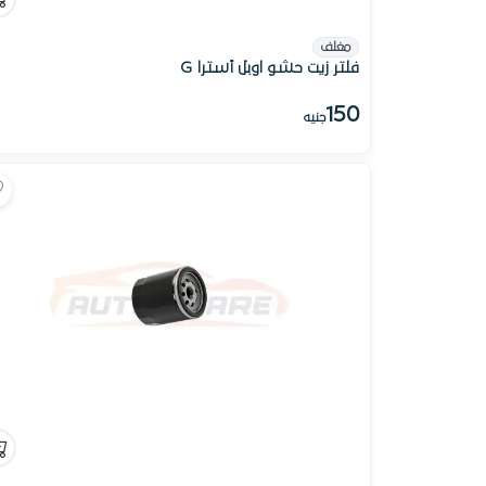
مغلف
فلتر زيت حشو اوبل أسترا G
150
جنيه