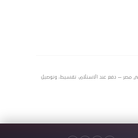
) ؟ أوتو سبير عندها 5 قطعة متاحة الآن بأفضل سعر في مصر — دفع عند الاستلام، تقسيط، وتوصيل