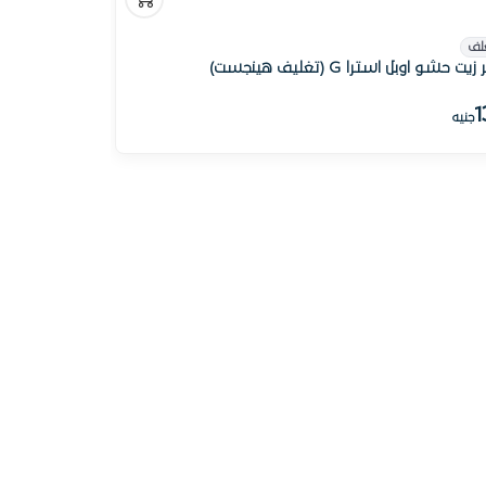
لف
زيت حشو اوبل استرا G (تغليف هينجست)
1
جنيه