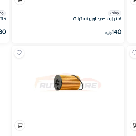
مغلف
مغ
فلتر زيت حديد اوبل أسترا G
فلتر 
30
140
جنيه