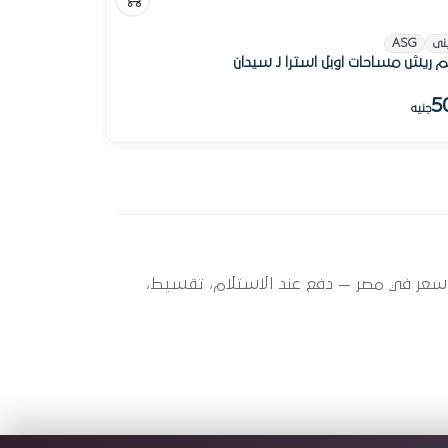
نى
ASG
ريش مساحات اوبل استرا J سيدان
5
جنيه
H (2005 - 201) ؟ أوتو سبير عندها 3 قطعة متاحة الآن بأفضل سعر في مصر — دفع عند الاستلام، تقسيط،