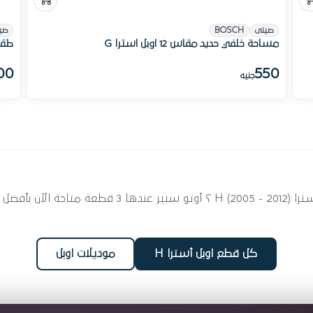
صينى
BOSCH
صي
مساحة خلفي حديد مقاس 12 اوبل استرا G
طقم 
00
550
جنيه
ابحث عن قطع غيار الهيكل الخارجي لسيارتك اوبل أسترا 2
كل قطع اوبل أسترا H
موديلات اوبل