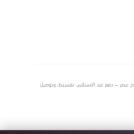
 ؟ أوتو سبير عندها 2 قطعة متاحة الآن بأفضل سعر في مصر — دفع عند الاستلام، تقسيط، وتوصيل