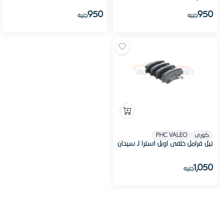
950
950
جنيه
جنيه
كورى
PHC VALEO
تيل فرامل خلفى اوبل استرا J سيدان
1,050
جنيه