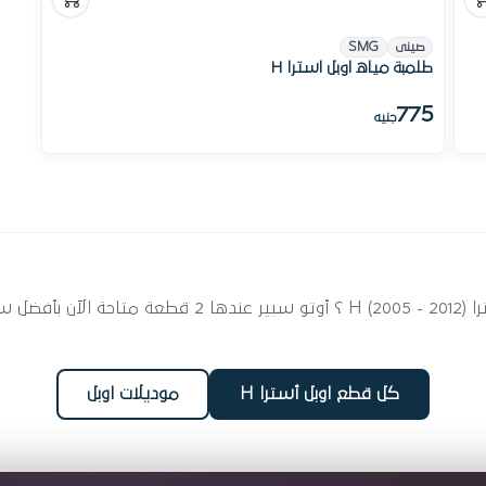
صينى
SMG
طلمبة مياه اوبل استرا H
775
جنيه
ابحث عن قطع غيار طلمبات مياه لسيارتك اوبل أسترا  - 2012
كل قطع اوبل أسترا H
موديلات اوبل