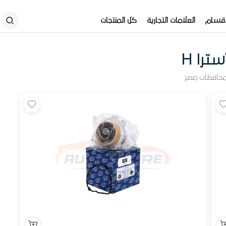
أقسام
العلامات التجارية
كل المنتجات
سترا H
محافظات مصر