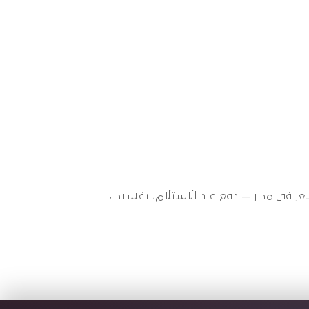
H (2005) ؟ أوتو سبير عندها 2 قطعة متاحة الآن بأفضل سعر في مصر — دفع عند الاستلام، تقسيط،