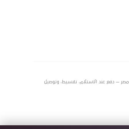
و سبير عندها 2 قطعة متاحة الآن بأفضل سعر في مصر — دفع عند الاستلام، تقسيط، وتوصيل