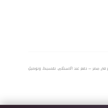
A (2013) ؟ أوتو سبير عندها 1 قطعة متاحة الآن بأفضل سعر في مصر — دفع عند الاستلام، تقسيط، وتوصيل