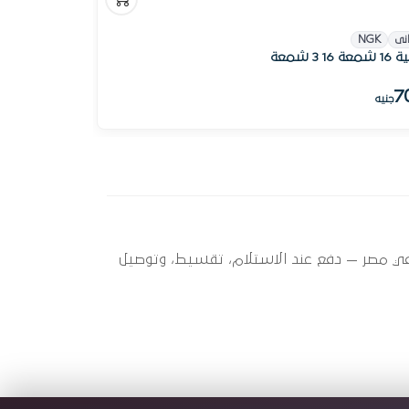
انى
NGK
ة 16 3 شمعة
7
جنيه
) ؟ أوتو سبير عندها 3 قطعة متاحة الآن بأفضل سعر في مصر — دفع عند الاستلام، تقسيط، وتوصيل