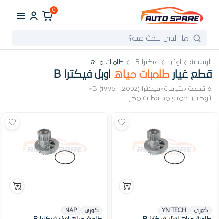
0
الرئيسية
اوبل
فيكترا B
طلمبات مياه
قطع غيار
طلمبات مياه
اوبل فيكترا B
6 قطعة متوفرة
•
فيكترا B (1995 - 2002)
•
توصيل لجميع محافظات مصر
كورى
YN TECH
كورى
NAP