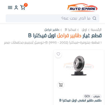
0
الرئيسية
اوبل
فيكترا B
طنابير فرامل
قطع غيار
طنابير فرامل
اوبل فيكترا B
1 قطعة متوفرة
•
فيكترا B (1995 - 2002)
•
توصيل لجميع محافظات مصر
صينى
GO1
طقم طنابير امامى اوبل فيكترا B