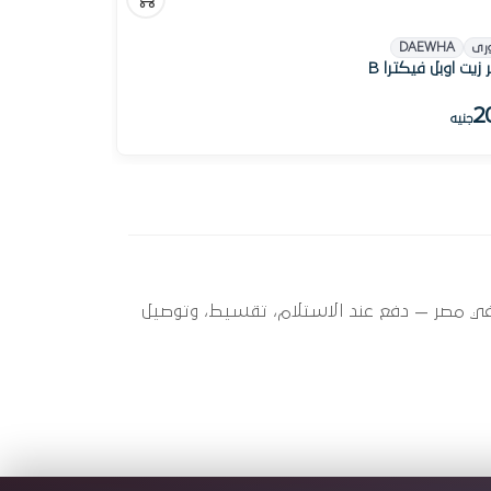
رى
DAEWHA
 زيت اوبل فيكترا B
2
جنيه
B ) ؟ أوتو سبير عندها 3 قطعة متاحة الآن بأفضل سعر في مصر — دفع عند الاستلام، تقسيط، وتوصيل