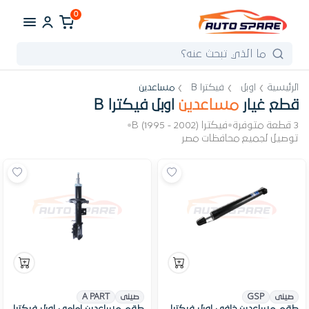
0
الرئيسية
اوبل
فيكترا B
مساعدين
قطع غيار
مساعدين
اوبل فيكترا B
3 قطعة متوفرة
•
فيكترا B (1995 - 2002)
•
توصيل لجميع محافظات مصر
صينى
GSP
صينى
A PART