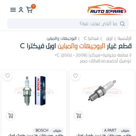
0
الرئيسية
اوبل
فيكترا C
البوجيهات والمباين
قطع غيار
البوجيهات والمباين
اوبل فيكترا C
3 قطعة متوفرة
•
فيكترا C (2002 - 2008)
•
توصيل لجميع محافظات مصر
صينى
A PART
صينى
BOSCH