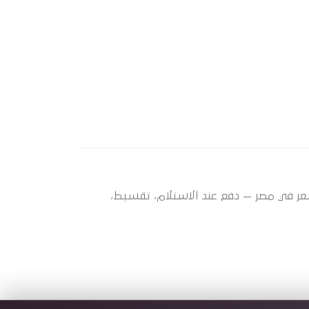
C (200) ؟ أوتو سبير عندها 2 قطعة متاحة الآن بأفضل سعر في مصر — دفع عند الاستلام، تقسيط،