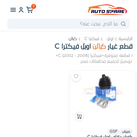
0
الرئيسية
اوبل
فيكترا C
كبالن
قطع غيار
كبالن
اوبل فيكترا C
1 قطعة متوفرة
•
فيكترا C (2002 - 2008)
•
توصيل لجميع محافظات مصر
صينى
GSP