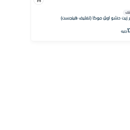
لف
ر زيت حشو اوبل موكا (تغليف هينجست)
1
جنيه