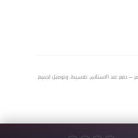
بير عندها 4 قطعة متاحة الآن بأفضل سعر في مصر — دفع عند الاستلام، تقسيط، وتوصيل لجميع