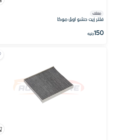
مغلف
فلتر زيت حشو اوبل موكا
150
جنيه