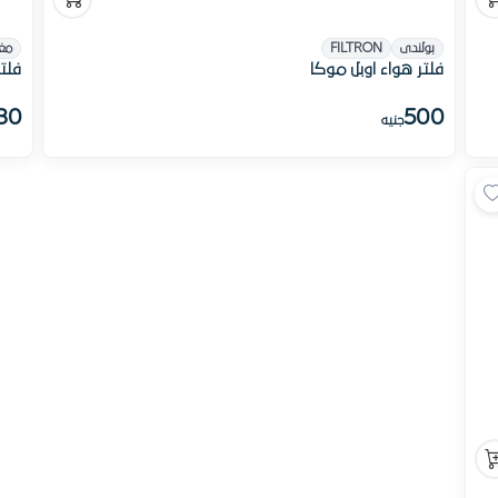
بولندى
FILTRON
مغ
فلتر هواء اوبل موكا
فلت
30
500
جنيه